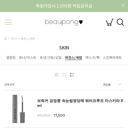
홈
SKIN
에센스/세럼
SKIN
클렌징
토너/미스트
로션/크림/오일
에센스/세럼
마스크/팩
스킨케어세트
전체
5
개
브릭커 검정콩 속눈썹영양제 워터프루프 마스카라 8
ml
35,000
17,500