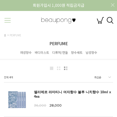
홈
PERFUME
PERFUME
여성향수
바디미스트
디퓨저/캔들
향수세트
남성향수
전체
4
개
엘리메르 라마티니 여자향수 블루 니치향수 10ml x
4ea
36,000
28,000