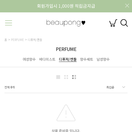
홈
PERFUME
디퓨저/캔들
PERFUME
여성향수
바디미스트
디퓨저/캔들
향수세트
남성향수
전체
0
개
상품 준비중 입니다.