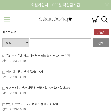
베스트리뷰
글쓰기
검색
극찬후기들은 저도 의심부터 했었는데 써보니까 인정
서**
| 2023-04-19
성인 여드름피부 사용2달 후기
유**
| 2023-04-19
살면서 내 피부가 이렇게 매끌거릴수가 있나 싶어요ㅎ
엄**
| 2023-04-19
확실히 좁쌀여드름이랑 헤드들 제거에 탁월
장**
| 2023-04-19