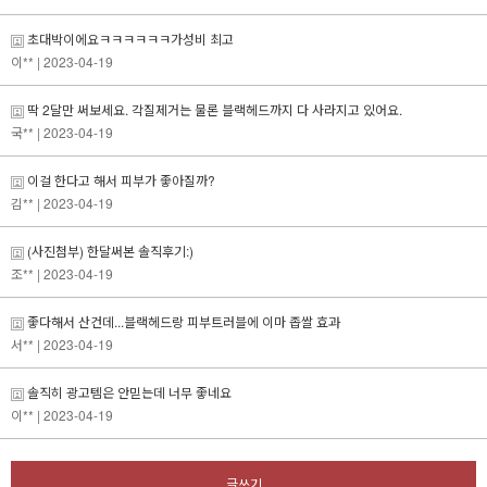
초대박이에요ㅋㅋㅋㅋㅋㅋ가성비 최고
이**
| 2023-04-19
딱 2달만 써보세요. 각질제거는 물론 블랙헤드까지 다 사라지고 있어요.
국**
| 2023-04-19
이걸 한다고 해서 피부가 좋아질까?
김**
| 2023-04-19
(사진첨부) 한달써본 솔직후기:)
조**
| 2023-04-19
좋다해서 산건데...블랙헤드랑 피부트러블에 이마 좁쌀 효과
서**
| 2023-04-19
솔직히 광고템은 안믿는데 너무 좋네요
이**
| 2023-04-19
글쓰기