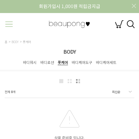
홈
BODY
풋케어
BODY
바디워시
바디로션
풋케어
바디케어도구
바디케어세트
전체
0
개
상품 준비중 입니다.