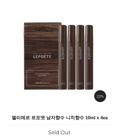
22%
엘리메르 르포엣 남자향수 니치향수 10ml x 4ea
Sold Out