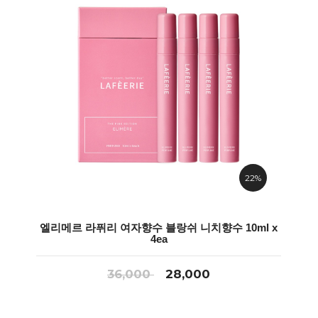
22%
엘리메르 라퓌리 여자향수 블랑쉬 니치향수 10ml x
4ea
36,000
28,000